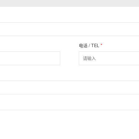
电话 / TEL
*