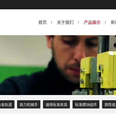
首页
关于我们
产品展示
新
合金轨道
助力机械手
通用标准夹具
标准模块组件
刚性组