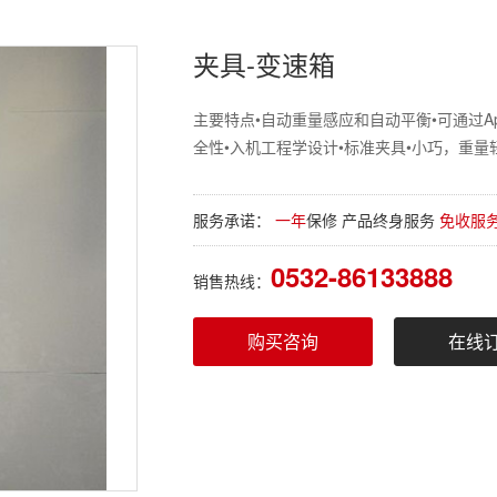
夹具-变速箱
主要特点•自动重量感应和自动平衡•可通过App-l
全性•入机工程学设计•标准夹具•小巧，重量
服务承诺：
一年
保修 产品终身服务
免收服
0532-86133888
销售热线：
购买咨询
在线