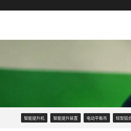
智能提升机
智能提升装置
电动平衡吊
轻型铝