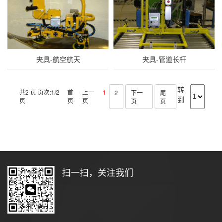
夹具-航空航天
夹具-管道长杆
转
共2 页 页次:1/2
首
上一
1
2
下一
尾
到
页
页
页
页
页
扫一扫，关注我们