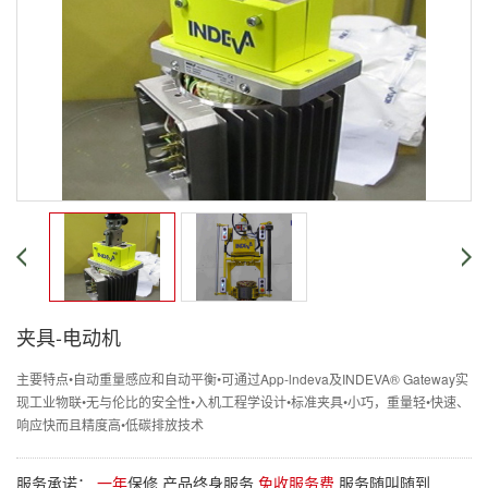
夹具-电动机
主要特点•自动重量感应和自动平衡•可通过App-lndeva及INDEVA® Gateway实
现工业物联•无与伦比的安全性•入机工程学设计•标准夹具•小巧，重量轻•快速、
响应快而且精度高•低碳排放技术
服务承诺：
一年
保修 产品终身服务
免收服务费
服务随叫随到